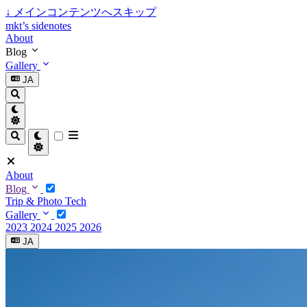
↓
メインコンテンツへスキップ
mkt’s sidenotes
About
Blog
Gallery
JA
About
Blog
Trip & Photo
Tech
Gallery
2023
2024
2025
2026
JA