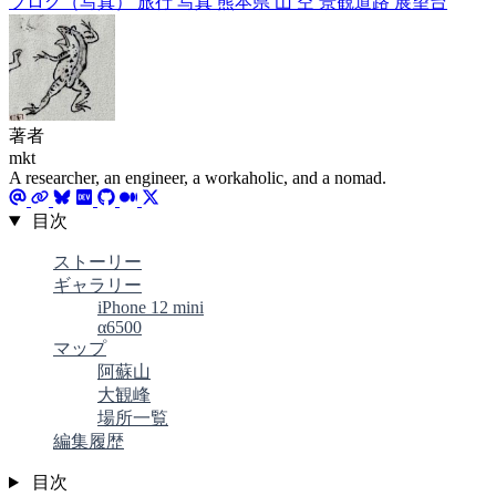
ブログ（写真）
旅行
写真
熊本県
山
空
景観道路
展望台
著者
mkt
A researcher, an engineer, a workaholic, and a nomad.
目次
ストーリー
ギャラリー
iPhone 12 mini
α6500
マップ
阿蘇山
大観峰
場所一覧
編集履歴
目次